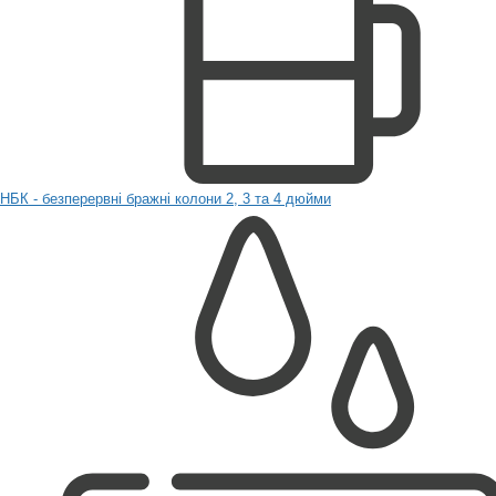
НБК - безперервні бражні колони 2, 3 та 4 дюйми