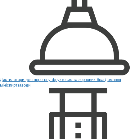
Дистилятори для перегону фруктових та зернових браг
Домашні
мініспиртзаводи