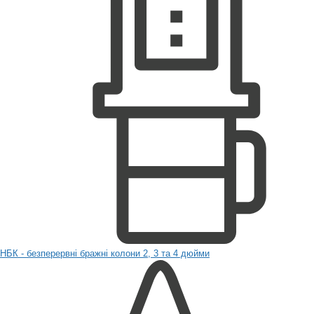
НБК - безперервні бражні колони 2, 3 та 4 дюйми