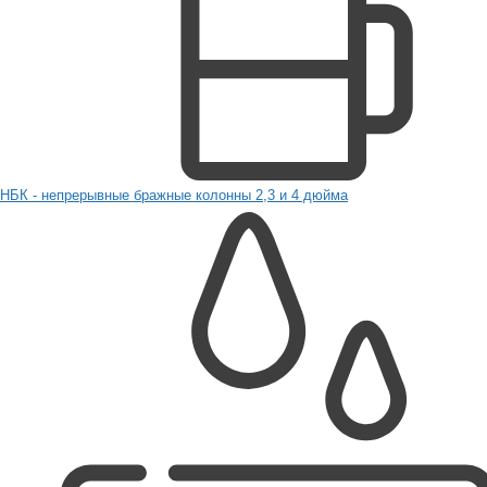
НБК - непрерывные бражные колонны 2,3 и 4 дюйма