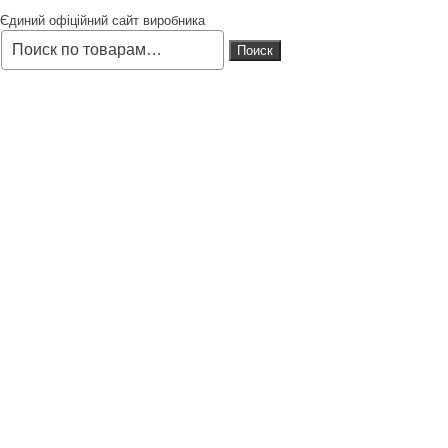
Єдиний офіційний сайт виробника
Искать:
Поиск