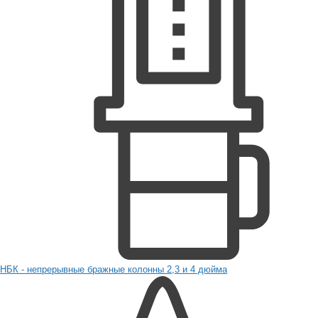
НБК - непрерывные бражные колонны 2,3 и 4 дюйма