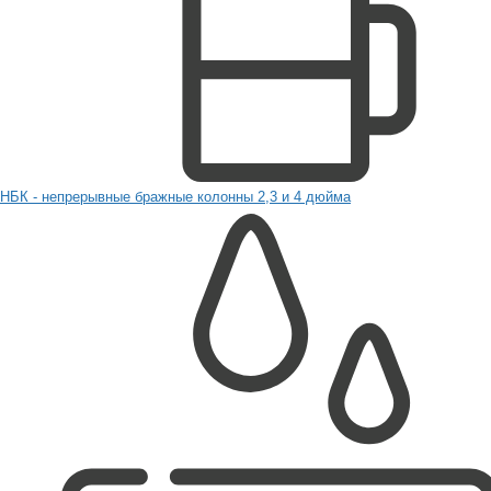
НБК - непрерывные бражные колонны 2,3 и 4 дюйма