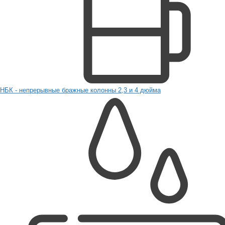
НБК - непрерывные бражные колонны 2,3 и 4 дюйма