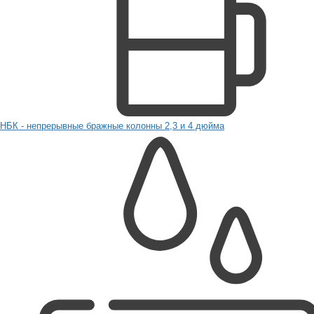
НБК - непрерывные бражные колонны 2,3 и 4 дюйма